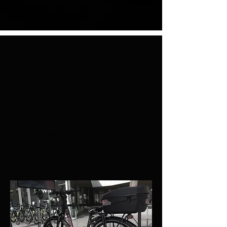
Caratteristiche della bici
VR rilevanti per il lavoro di
prevenzione
In molte situazioni, la VR Bike consente un
cambio di prospettiva e quindi sensibilizza i vari
utenti della strada agli altri partner.