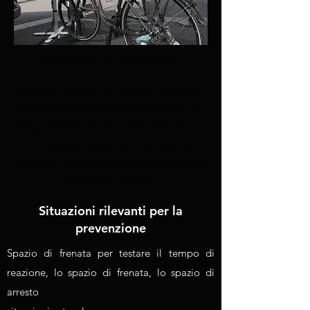
Dispone di hardware
Vengono registrati sia lo sterzo, i due freni,
la velocità di pedalata e la direzione in cui
stai guardando. È stato anche integrato un
corrispondente sistema di ventole per
generare vento e rendere così l'esperienza
ancora più realistica.
Situazioni rilevanti per la
prevenzione
Spazio di frenata per testare il tempo di
reazione, lo spazio di frenata, lo spazio di
arresto