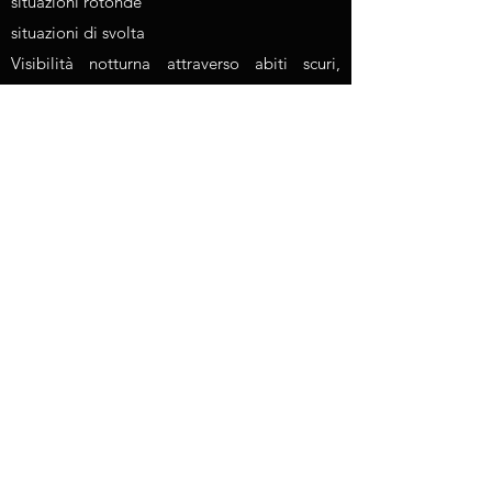
situazioni rotonde
situazioni di svolta
Visibilità notturna attraverso abiti scuri,
mancanza di luce
cambio di prospettiva
Cambio di prospettiva quando si passa da
ciclista a camionista
Cambio di prospettiva dal ciclista al
conducente quando si svolta a sinistra
Cambio di prospettiva dal ciclista
all'automobilista durante la retromarcia
Cambio di prospettiva dall'automobilista al
ciclista in caso di passaggio troppo vicino
(attualmente in fase di attuazione)
Maniglia olandese per l'apertura delle porte