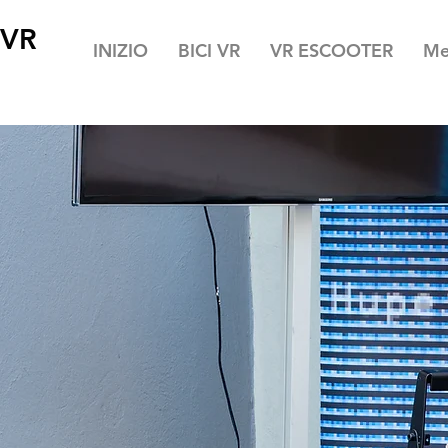
 VR
INIZIO
BICI VR
VR ESCOOTER
Me