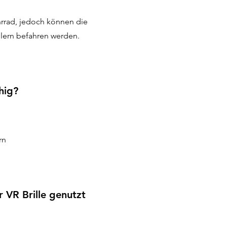
rrad, jedoch können die
llern befahren werden.
hig?
rn
 VR Brille genutzt