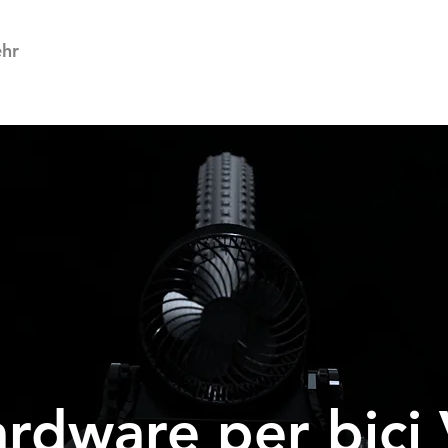
hr
rdware per bici