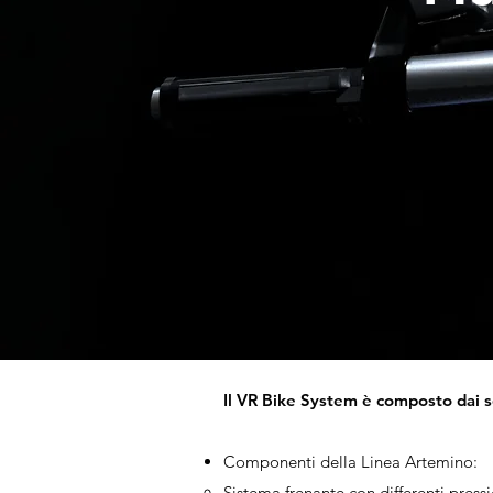
Il VR Bike System è composto dai 
Componenti della Linea Artemino:
Sistema frenante con differenti pressio