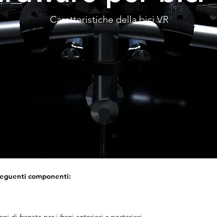
Caratteristiche della bici VR
seguenti componenti:
ni di frenata per i freni anteriori e posteriori