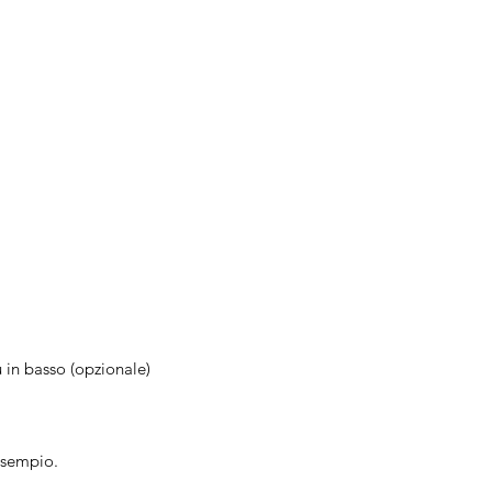
ù in basso (opzionale)
esempio.